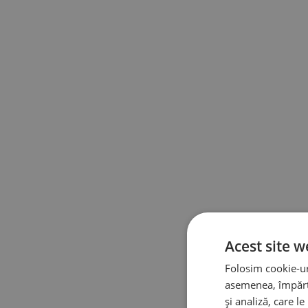
Acest site w
Folosim cookie-uri
asemenea, împărtă
și analiză, care l