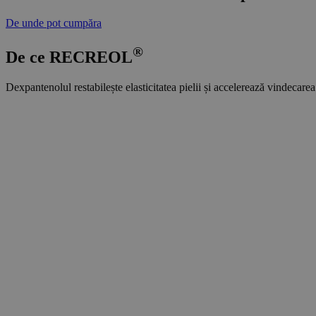
De unde pot cumpăra
®
De ce
RE
CREOL
Dexpantenolul restabilește elasticitatea pielii și accelerează vindecarea