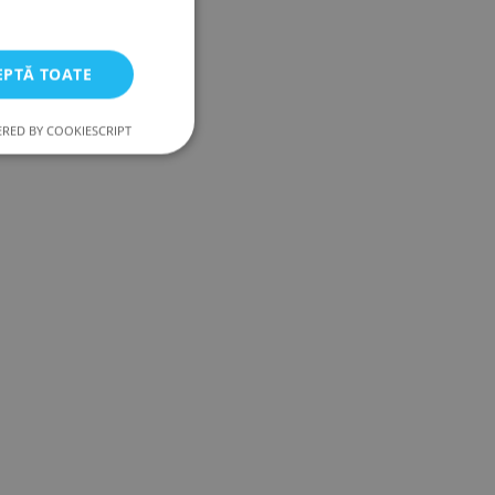
LATVIAN
ROMANIAN
EPTĂ TOATE
LITHUANIAN
RUSSIAN
RED BY COOKIESCRIPT
Neclasificate
ESTONIAN
POLISH
icate
torului și gestionarea
 remember visitor
ie-Script.com cookie