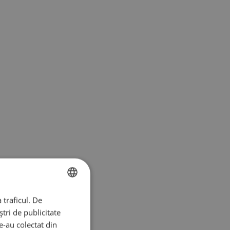
 traficul. De
ENGLISH
tri de publicitate
FINNISH
le-au colectat din