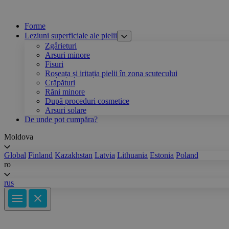
Forme
Leziuni superficiale ale pielii
Zgârieturi
Arsuri minore
Fisuri
Roșeața și iritația pielii în zona scutecului
Crăpături
Răni minore
După proceduri cosmetice
Arsuri solare
De unde pot cumpăra?
Moldova
Global
Finland
Kazakhstan
Latvia
Lithuania
Estonia
Poland
ro
rus