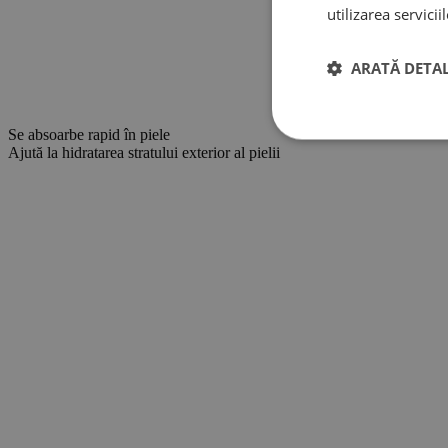
utilizarea serviciil
ARATĂ DETAL
Strict necesar
Se absoarbe rapid în piele
Ajută la hidratarea stratului exterior al pielii
Stri
Cookie-urile strict ne
contului. Site-ul web 
Nume
CookieScriptConse