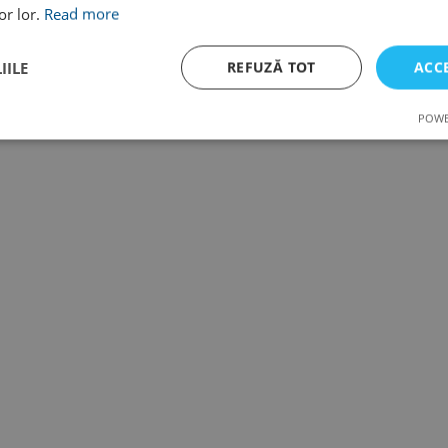
or lor.
Read more
IILE
REFUZĂ TOT
ACC
POWE
e
De performanță
De targetare
De
funcţionalitate
ct necesare
De performanță
De targetare
De funcţionalitate
Neclasif
cesare permit funcționalitatea principală a site-ului web, cum ar fi autentificarea utiliza
nu poate fi utilizat corect fără cookie-uri strict necesare.
Furnizor /
Expirare
Descriere
Domeniu
nt
4
This cookie is used by Cookie-Script.com service to
CookieScript
săptămâni
cookie consent preferences. It is necessary for Cook
recreol.com
2 zile
banner to work properly.